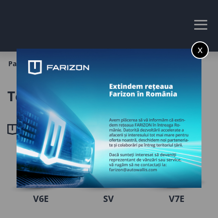
x
Pagina principală
Test drive
Test drive
MODELE
V6E
SV
V7E