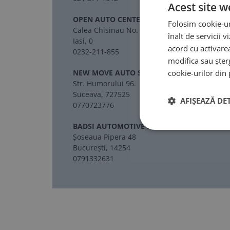
Acest site w
OPEN AUTO CENTER SRL
Folosim cookie-ur
Calea Chisinau No. 45
înalt de servicii 
Iasi, 0
acord cu activare
0232-211-855
modifica sau șter
NEW MOVE AUTO S.R.L.
cookie-urilor din 
Str. Humorului 96.
Suceava, 727525
AFIȘEAZĂ DET
0770723776
BADSI AUTOMOTIVE SRL
Șoseaua Pipera 48
București, 14254
0791332631