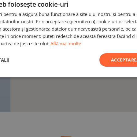
eb folosește cookie-uri
i pentru a asigura buna funcționare a site-ului nostru și pentru a 
vizitatorilor noștri. Prin acceptarea (permiterea) cookie-urilor select
a acestora și gestionarea datelor dumneavoastră personale, pe car
ge în orice moment: puteți redeschide această fereastră făcând clic
partea de jos a site-ului.
Află mai multe
ALII
ACCEPTARE