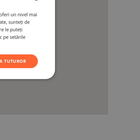
oferi un nivel mai
ROMANIAN
ate, sunteți de
ENGLISH
e le puteți
 pe setările
A TUTUROR