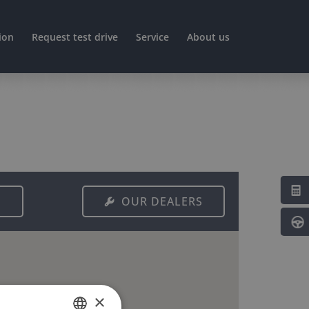
ion
Request test drive
Service
About us
H
OUR DEALERS
×